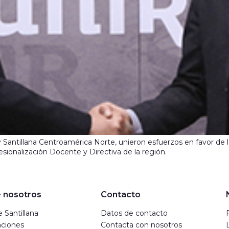
 Santillana Centroamérica Norte, unieron esfuerzos en favor de l
ionalización Docente y Directiva de la región.
 nosotros
Contacto
 Santillana
Datos de contacto
ciones
Contacta con nosotros